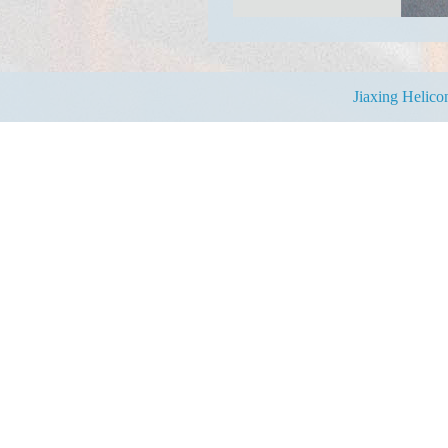
Jiaxing Helic