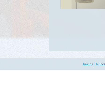
Jiaxing Helic