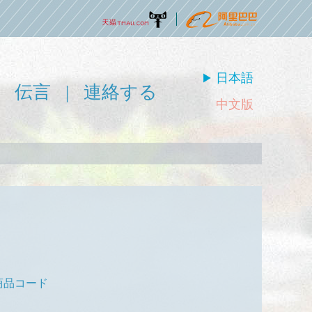
日本語
|
伝言
|
連絡する
中文版
商品コード