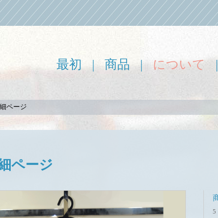
最初
|
商品
|
について
詳細ページ
細ページ
5