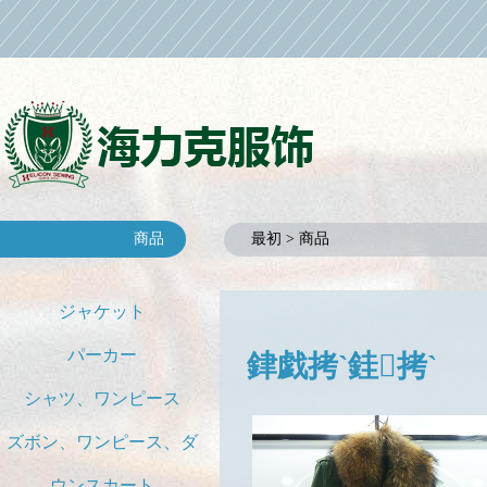
商品
最初 > 商品
ジャケット
パーカー
銉戯拷`銈拷`
シャツ、ワンピース
ズボン、ワンピース、ダ
ウンスカート